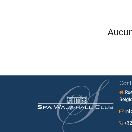
Aucun 
Cont
Rue
Belgi
in
+32