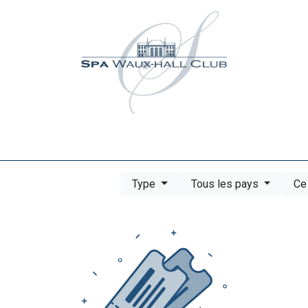
Activités
Événements
Partenaires
Contact
M
Type
Tous les pays
Ce